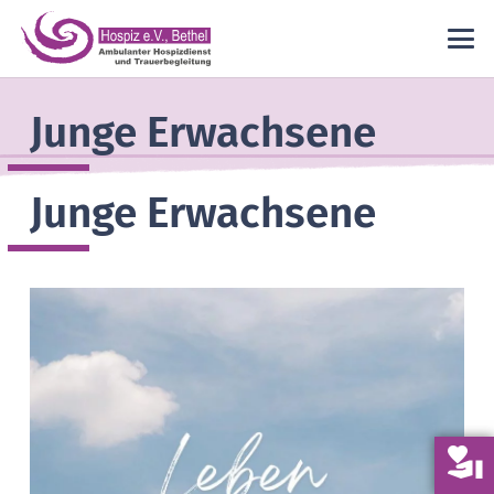
Junge Erwachsene
Junge Erwachsene
volunteer_activism