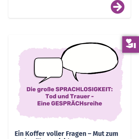
volunteer_activism
Ein Koffer voller Fragen – Mut zum