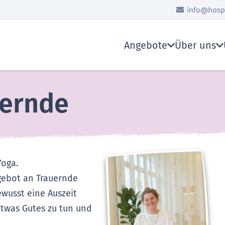
info@hospi
Angebote
Über uns
uernde
Yoga.
gebot an Trauernde
ewusst eine Auszeit
twas Gutes zu tun und