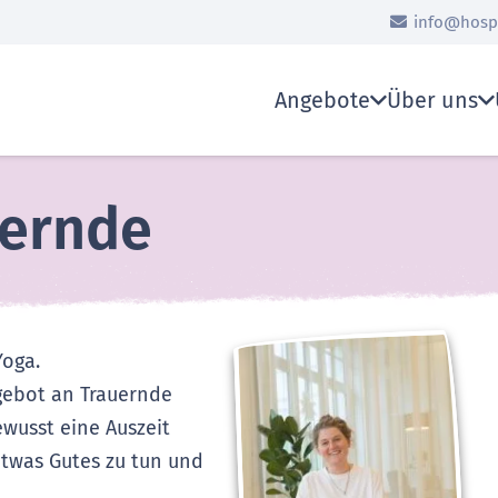
info@hospi
Angebote
Über uns
uernde
Yoga.
gebot an Trauernde
ewusst eine Auszeit
twas Gutes zu tun und