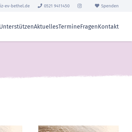
z-ev-bethel.de
0521 9411450
Spenden
Unterstützen
Aktuelles
Termine
Fragen
Kontakt