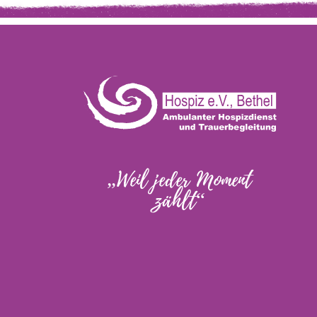
„Weil jeder Moment
zählt“