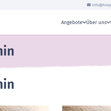
info@hospi
Angebote
Über uns
min
min