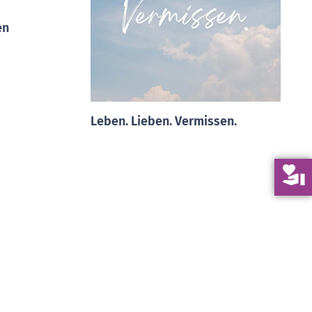
en
Leben. Lieben. Vermissen.
volunteer_activism