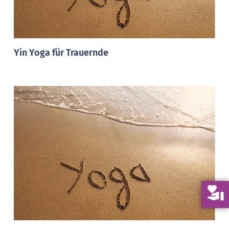
Yin Yoga für Trauernde
volunteer_activism